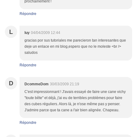
prochainement !
Répondre
L
luy
04/04/2009 12:44
gracias por sus tutoriales me parecieron tan interesantes que
deje un enlace en mi blog,espero que no le moleste <br />
saludos
Répondre
D
DcommeDom
30/03/2009 21:19
C'est impressionnant ! J'avais essayé de faire une cane vichy
"toute bête" et déjà, j'ai eu de terribles problèmes pour faire
des cubes réguliers. Alors là, je n'ose même pas y penser.
J'admire parce que ta cane a l'air bien alignée. Chapeau.
Répondre