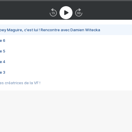
bey Maguire, c'est lui ! Rencontre avec Damien Witecka
e 6
e 5
e 4
e 3
s créatrices de la VF !
e 2
e 1
e Mektoub My Love arrive enfin ! Rencontre avec Shaïn Boumedine et Sal
i : après Toni en famille