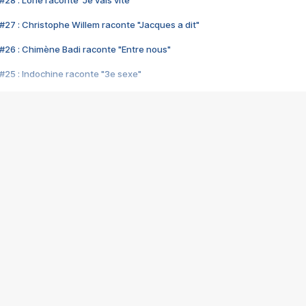
28 : Lorie raconte "Je vais vite"
#27 : Christophe Willem raconte "Jacques a dit"
#26 : Chimène Badi raconte "Entre nous"
#25 : Indochine raconte "3e sexe"
#24 : Zaho raconte "C'est chelou"
#23 : Patrick Bruel raconte "Au café des délices"
#22 : Kyo raconte "Le chemin"
#21 : Nolwenn Leroy raconte "Cassé"
#20 : Patrick Hernandez raconte "Born to be alive"
#19 : Lorie raconte "Près de moi"
#18 : Michael Jones raconte "A nos actes manqués" (avec Jean-Jacque
#17 : Khaled raconte "Aïcha"
#16 : Corneille raconte "Parce qu'on vient de loin"