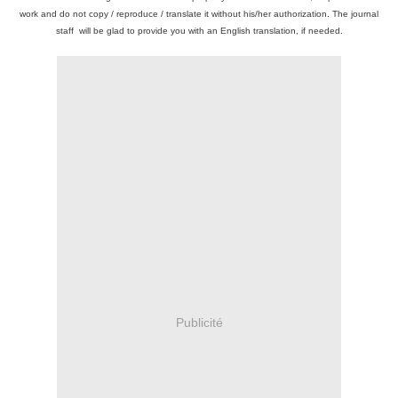
work and do not copy / reproduce / translate it without his/her authorization. The journal
staff will be glad to provide you with an English translation, if needed.
Publicité