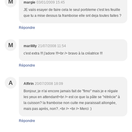
M
margie
03/01/2009 15:45
JE vaiis esayer de faire cela le seul porbleme c'est les feuille
que tu a mise dessus ta framboise elle snt deja toutes faites ?
Répondre
M
marililly
21/07/2008 11:54
c'est extra !!! j'adore !!!<br /> bravo à la créatrice !!!
Répondre
A
Alfirin
20/07/2008 18:09
Bonjour, je n'ai encore jamais fait de "fimo" mais je e régale
les yeux en attendant!<br /> est ce que la pâte se "rétrécie" à
la cuisson? la framboise non cuite me paraissait allongée,
mais pas après, non?..<br /> <br /> Merci :)
Répondre