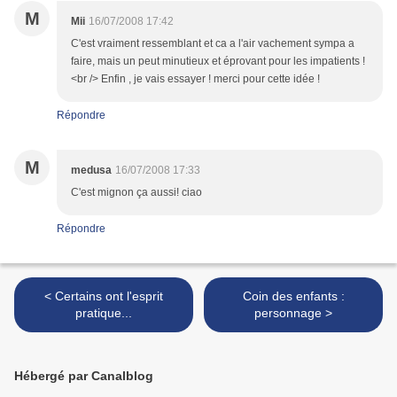
M
Mii
16/07/2008 17:42
C'est vraiment ressemblant et ca a l'air vachement sympa a
faire, mais un peut minutieux et éprovant pour les impatients !
<br /> Enfin , je vais essayer ! merci pour cette idée !
Répondre
M
medusa
16/07/2008 17:33
C'est mignon ça aussi! ciao
Répondre
< Certains ont l'esprit
Coin des enfants :
pratique...
personnage >
Hébergé par Canalblog