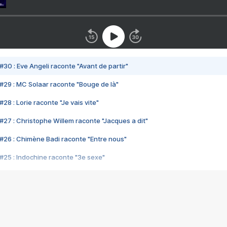
#30 : Eve Angeli raconte "Avant de partir"
#29 : MC Solaar raconte "Bouge de là"
28 : Lorie raconte "Je vais vite"
#27 : Christophe Willem raconte "Jacques a dit"
#26 : Chimène Badi raconte "Entre nous"
#25 : Indochine raconte "3e sexe"
#24 : Zaho raconte "C'est chelou"
#23 : Patrick Bruel raconte "Au café des délices"
#22 : Kyo raconte "Le chemin"