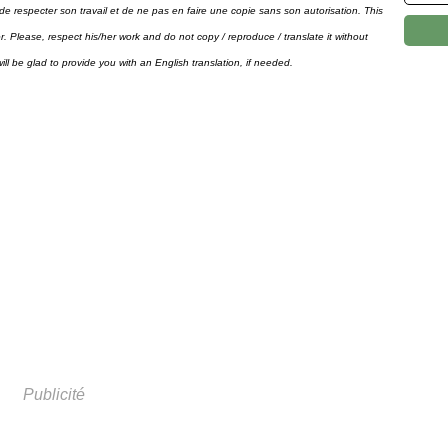
de respecter son travail et de ne pas en faire une copie sans son autorisation. This
hor. Please, respect his/her work and do not copy / reproduce / translate it without
will be glad to provide you with an English translation, if needed.
Publicité