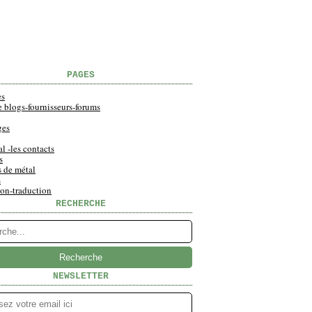
PAGES
es
e blogs-fournisseurs-forums
ges
al -les contacts
s
s de métal
s
ion-traduction
RECHERCHE
NEWSLETTER