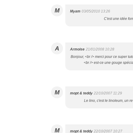
M
Myam
03/05/2010 13:26
C'est une idée form
A
Armoise
21/01/2008 10:28
Bonjour, <br /> merci pour ce super tut
<br /> est-ce une gouge spécial
M
mopt & teddy
22/10/2007 11:29
Le lino, c'est le linoleum, un 
M
mopt & teddy
22/10/2007 10:27