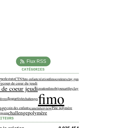
Flux RSS
CATÉGORIES
r
perles
tuto
créationfimo
CTN
Tuto enfant
couleurs
clay gun
re
coup de cœur du jeudi
 de coeur jeudi
artfigclay
bijoux
creationfimo
fimo
artiste
fleur
livres
challenges
age
cane
interview
coin des enfants
Pâte polymère
challenge
polymère
loween
ITEURS