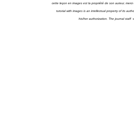
cette leçon en images est la propriété de son auteur, merci 
tutorial with images is an intellectual property of its aut
his/her authorization. The journal staff 