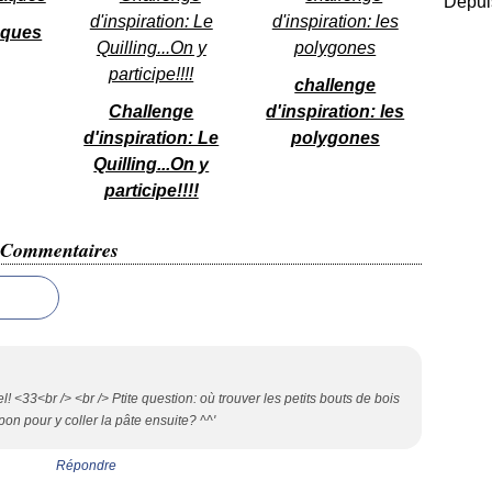
Depuis
âques
challenge
Challenge
d'inspiration: les
d'inspiration: Le
polygones
Quilling...On y
participe!!!!
Commentaires
! <33<br /> <br /> Ptite question: où trouver les petits bouts de bois
on pour y coller la pâte ensuite? ^^'
Répondre