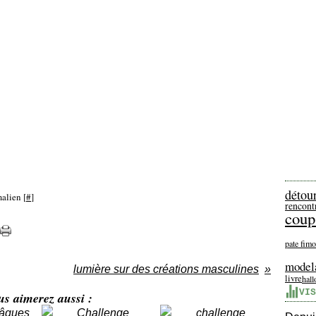
détou
alien [
#
]
rencont
coup
pate fimo
model
lumière sur des créations masculines
livre
hal
VIS
us aimerez aussi :