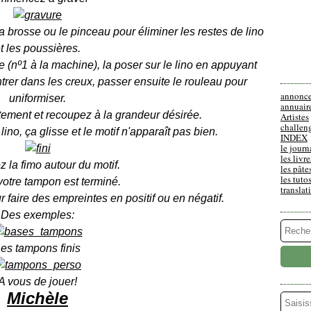
a brosse ou le pinceau pour éliminer les restes de lino
t les poussières.
e (nº1 à la machine), la poser sur le lino en appuyant
ntrer dans les creux, passer ensuite le rouleau pour
annonc
uniformiser.
annuair
tement et recoupez à la grandeur désirée.
Artistes
challen
lino, ça glisse et le motif n'apparaît pas bien.
INDEX
le journ
les livre
 la fimo autour du motif.
les pâte
les tuto
 votre tampon est terminé.
translat
r faire des empreintes en positif ou en négatif.
Des exemples:
es tampons finis
A vous de jouer!
Michèle