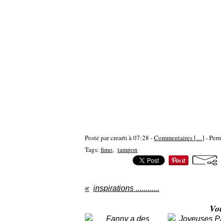
Posté par crearti à 07:28 -
Commentaires [
…
]
- Perm
Tags:
fimo
,
tampon
inspirations ............
Vo