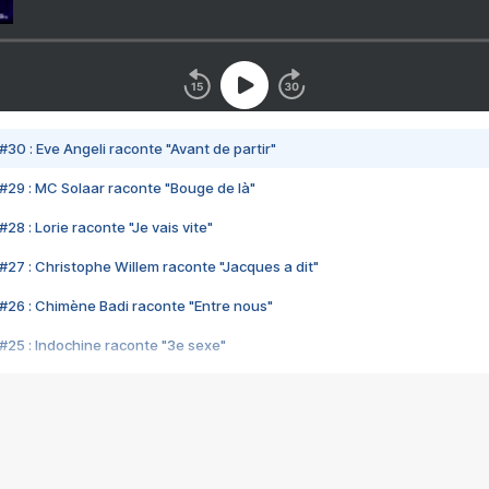
#30 : Eve Angeli raconte "Avant de partir"
#29 : MC Solaar raconte "Bouge de là"
28 : Lorie raconte "Je vais vite"
#27 : Christophe Willem raconte "Jacques a dit"
#26 : Chimène Badi raconte "Entre nous"
#25 : Indochine raconte "3e sexe"
#24 : Zaho raconte "C'est chelou"
#23 : Patrick Bruel raconte "Au café des délices"
#22 : Kyo raconte "Le chemin"