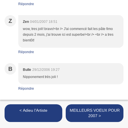
Répondre
Z
Zen
04/01/2007 18:51
wow, tres joli! bravo!<br /> J'ai commencé fait les pâte fimo
depuis 2 mois, j'ai trouve ici est superbe!<br /> <br /> a tres
bientôt!
Répondre
B
Bulle
29/12/2006 19:27
Nipponement très joli !
Répondre
< Adieu l'Artiste
MEILLEURS VOEUX POUR
2007 >