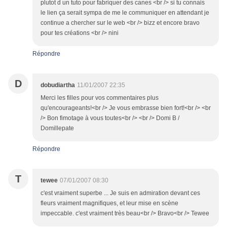
plutot d un tuto pour fabriquer des canes <br /> si tu connais
le lien ça serait sympa de me le communiquer en attendant je
continue a chercher sur le web <br /> bizz et encore bravo
pour tes créations <br /> nini
Répondre
D
dobudiartha
11/01/2007 22:35
Merci les filles pour vos commentaires plus
qu'encourageants!<br /> Je vous embrasse bien fort!<br /> <br
/> Bon fimotage à vous toutes<br /> <br /> Domi B /
Domillepate
Répondre
T
tewee
07/01/2007 08:30
c'est vraiment superbe ... Je suis en admiration devant ces
fleurs vraiment magnifiques, et leur mise en scène
impeccable. c'est vraiment très beau<br /> Bravo<br /> Tewee