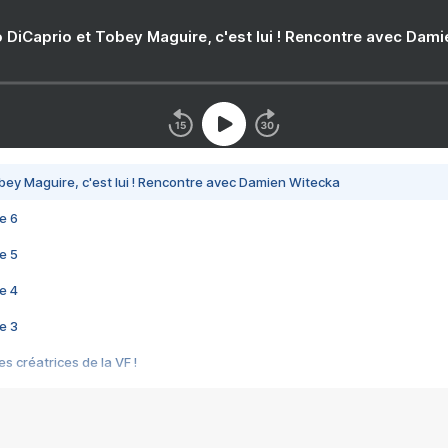
 DiCaprio et Tobey Maguire, c'est lui ! Rencontre avec Dam
bey Maguire, c'est lui ! Rencontre avec Damien Witecka
e 6
e 5
e 4
e 3
s créatrices de la VF !
e 2
e 1