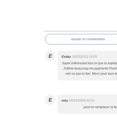
Ajouter un commentaire
E
Esday
18/03/2012 19:05
Super intéressant tout ce que tu expli
J'utilise beaucoup les pygments Pearl
voir ce que tu fais. Merci pour tous 
E
emy
09/10/2009 20:02
peut-on remplacer la fe