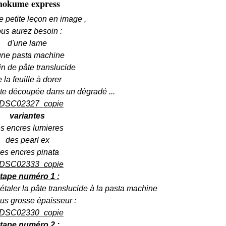
okume express
e petite leçon en image ,
us aurez besoin :
d'une lame
une pasta machine
in de pâte translucide
 la feuille à dorer
te découpée dans un dégradé ...
variantes
s encres lumieres
des pearl ex
es encres pinata
tape numéro 1 :
taler la pâte translucide à la pasta machine
lus grosse épaisseur :
tape numéro 2 :