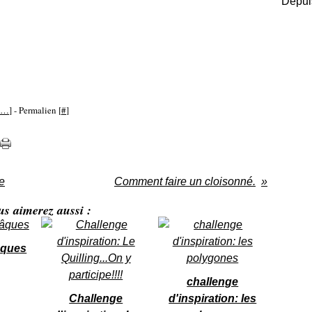
Depuis
…
]
- Permalien [
#
]
e
Comment faire un cloisonné.
us aimerez aussi :
âques
challenge
Challenge
d'inspiration: les