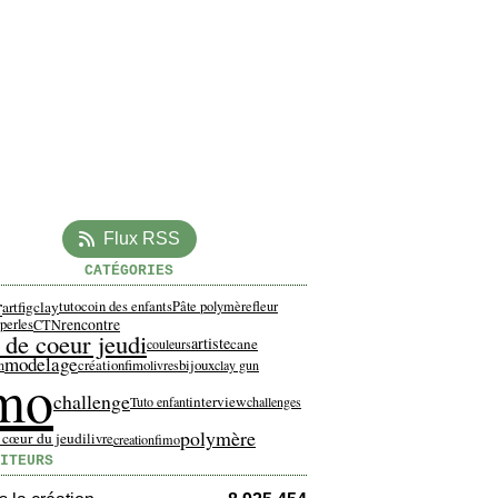
Flux RSS
CATÉGORIES
r
artfigclay
tuto
coin des enfants
Pâte polymère
fleur
rencontre
perles
CTN
 de coeur jeudi
artiste
cane
couleurs
modelage
créationfimo
bijoux
n
livres
clay gun
imo
challenge
interview
Tuto enfant
challenges
polymère
 cœur du jeudi
livre
creationfimo
ITEURS