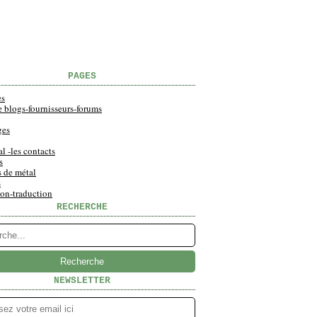
PAGES
es
e blogs-fournisseurs-forums
ges
al -les contacts
s
s de métal
s
ion-traduction
RECHERCHE
NEWSLETTER