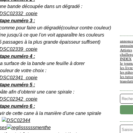
 une bande découpée dans un dégradé :
tape numéro 3 :
e comme pour faire un dégradé(couleur contre couleur)
ne jusqu'à ce que l'on voit apparaître les couleurs
annonc
 5 passages à la plus grande épaisseur suffisent)
annuair
Artistes
challen
tape numéro 4 :
INDEX
le journ
a surface de la bande une feuille à dorer
les livre
ouleur de votre choix :
les pâte
les tuto
translat
tape numéro 5 :
âte afin d'obtenir une cane spirale :
tape numéro 6 :
r de cette cane à la manière d'une cane spirale