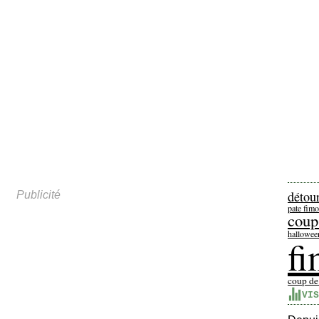
détou
Publicité
pate fimo
coup
hallowee
f
coup de
VIS