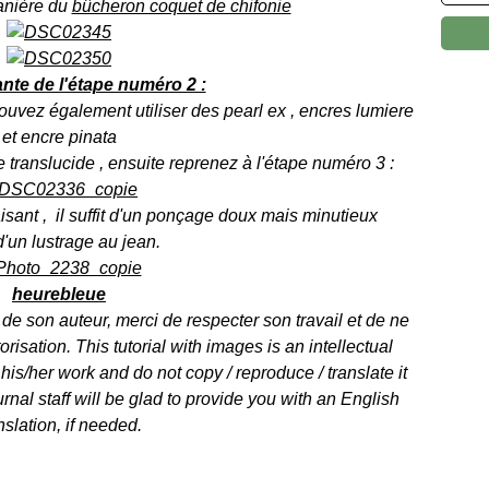
anière du
bûcheron coquet de chifonie
ante de l'étape numéro 2 :
pouvez également utiliser des pearl ex , encres lumiere
et encre pinata
e translucide , ensuite reprenez à l'étape numéro 3 :
aisant , il suffit d'un ponçage doux mais minutieux
d'un lustrage au jean.
heurebleue
 de son auteur, merci de respecter son travail et de ne
isation. This tutorial with images is an intellectual
 his/her work and do not copy / reproduce / translate it
rnal staff will be glad to provide you with an English
nslation, if needed.