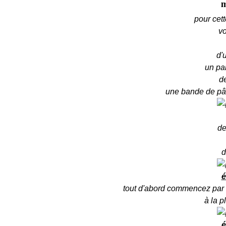
m
pour cett
vo
d'
un pa
de
une bande de pâ
de
d
é
tout d'abord commencez par é
à la p
é