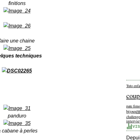
finitions
faire une chaine
lques techniques
Tuto enfa
coup
pate fimo
m
bijoux
panduro
challeng
intervi
VIS
a cabane à perles
Depuis