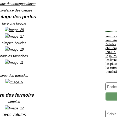
eaux de correspondance
uivalence des gauges
tage des perles
faire une boucle
annonc
annuair
simples boucles
Artistes
challen
INDEX
le journ
boucles torsadées
les livre
les pâte
les tuto
translat
avec des torsades
ire des fermoirs
simples
avec volutes