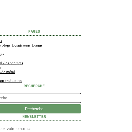
PAGES
es
e blogs-fournisseurs-forums
ges
al -les contacts
s
s de métal
s
ion-traduction
RECHERCHE
NEWSLETTER