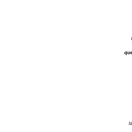
que
l