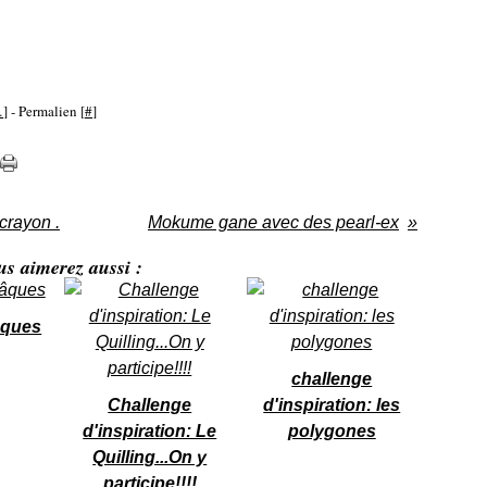
…
]
- Permalien [
#
]
crayon .
Mokume gane avec des pearl-ex
us aimerez aussi :
âques
challenge
Challenge
d'inspiration: les
d'inspiration: Le
polygones
Quilling...On y
participe!!!!