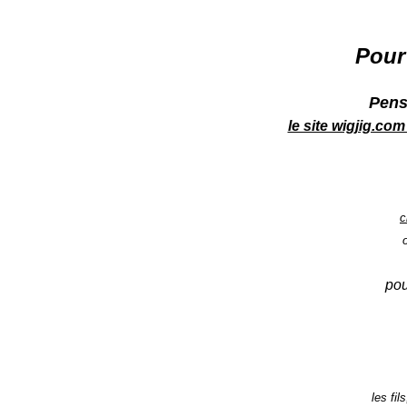
Pour
Pens
le site wigjig.com
c
pou
les fil