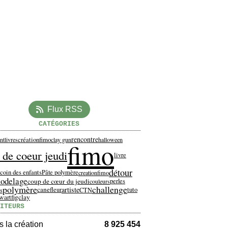
Flux RSS
CATÉGORIES
rencontre
créationfimo
nt
livres
clay gun
halloween
fimo
 de coeur jeudi
livre
détour
coin des enfants
Pâte polymère
creationfimo
odelage
coup de cœur du jeudi
perles
couleurs
polymère
challenge
artiste
cane
fleur
tuto
es
CTN
ew
artfigclay
ITEURS
 la création
8 925 454