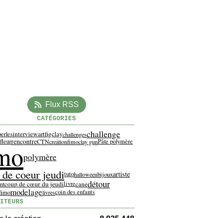
Flux RSS
CATÉGORIES
challenge
interview
artfigclay
perles
challenges
rencontre
fleur
Pâte polymère
CTN
creationfimo
clay gun
imo
polymère
 de coeur jeudi
artiste
tuto
bijoux
halloween
détour
coup de cœur du jeudi
cane
livre
nt
modelage
fimo
coin des enfants
livres
ITEURS