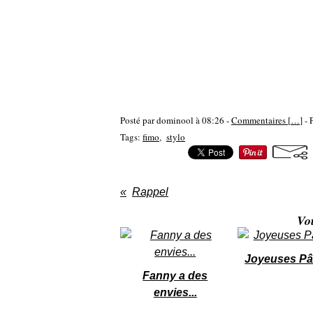
Posté par dominool à 08:26 -
Commentaires [
…
]
- 
Tags:
fimo
,
stylo
Rappel
Vo
Joyeuses P
Fanny a des
envies...