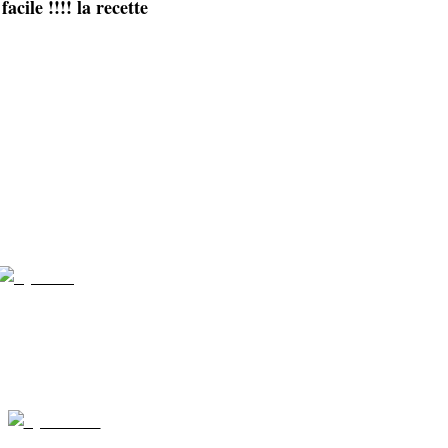
 facile !!!! la recette
vos cadeaux de Noel,
as un stylo personnalisé,
ges d'après Nadège, facile à réaliser,
matériel
implement- pique de brochette
olymère couleurs au choix
outeau, lame pour couper
 du stylo, marbré, cane, mokumé, tout décor au choix
ape,
former le corps du stylo,