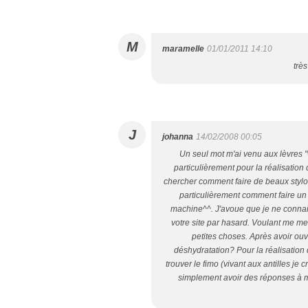
M
maramelle
01/01/2011 14:10
très
J
johanna
14/02/2008 00:05
Un seul mot m'ai venu aux lèvres "
particulièrement pour la réalisation
chercher comment faire de beaux stylos
particulièrement comment faire un
machine^^. J'avoue que je ne connais
votre site par hasard. Voulant me mett
petites choses. Après avoir ouv
déshydratation? Pour la réalisation d
trouver le fimo (vivant aux antilles je c
simplement avoir des réponses à m