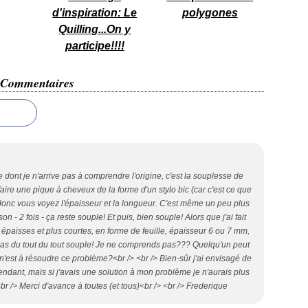
d'inspiration: Le
polygones
Quilling...On y
participe!!!!
Commentaires
dont je n'arrive pas à comprendre l'origine, c'est la souplesse de
ire une pique à cheveux de la forme d'un stylo bic (car c'est ce que
donc vous voyez l'épaisseur et la longueur. C'est même un peu plus
n - 2 fois - ça reste souple! Et puis, bien souple! Alors que j'ai fait
paisses et plus courtes, en forme de feuille, épaisseur 6 ou 7 mm,
 pas du tout du tout souple! Je ne comprends pas??? Quelqu'un peut
n'est à résoudre ce problème?<br /> <br /> Bien-sûr j'ai envisagé de
ttendant, mais si j'avais une solution à mon problème je n'aurais plus
<br /> Merci d'avance à toutes (et tous)<br /> <br /> Frederique