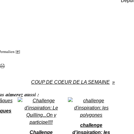
Depuis
Permalien [
#
]
COUP DE COEUR DE LA SEMAINE
us aimerez aussi :
âques
challenge
Challenge
d'inspiration: les