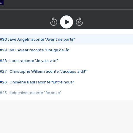
#30 : Eve Angeli raconte "Avant de partir"
#29 : MC Solaar raconte "Bouge de là"
28 : Lorie raconte "Je vais vite"
#27 : Christophe Willem raconte "Jacques a dit"
#26 : Chimène Badi raconte "Entre nous"
#25 : Indochine raconte "3e sexe"
#24 : Zaho raconte "C'est chelou"
#23 : Patrick Bruel raconte "Au café des délices"
#22 : Kyo raconte "Le chemin"